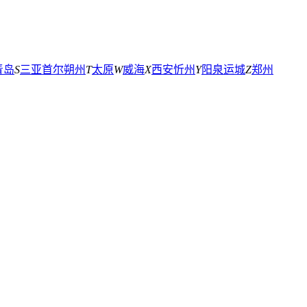
青岛
S
三亚
首尔
朔州
T
太原
W
威海
X
西安
忻州
Y
阳泉
运城
Z
郑州