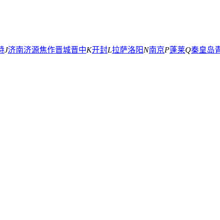
特
J
济南
济源
焦作
晋城
晋中
K
开封
L
拉萨
洛阳
N
南京
P
蓬莱
Q
秦皇岛