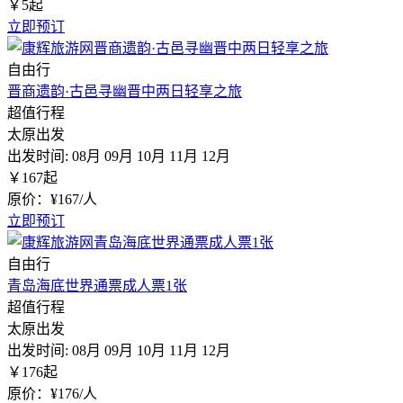
￥
5
起
立即预订
自由行
晋商遗韵·古邑寻幽晋中两日轻享之旅
超值行程
太原出发
出发时间:
08月
09月
10月
11月
12月
￥
167
起
原价：¥167/人
立即预订
自由行
青岛海底世界通票成人票1张
超值行程
太原出发
出发时间:
08月
09月
10月
11月
12月
￥
176
起
原价：¥176/人