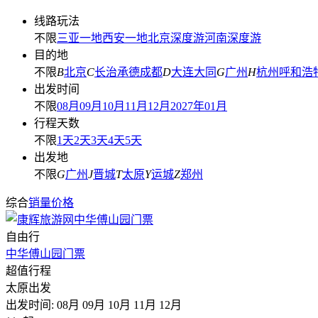
线路玩法
不限
三亚一地
西安一地
北京深度游
河南深度游
目的地
不限
B
北京
C
长治
承德
成都
D
大连
大同
G
广州
H
杭州
呼和浩
出发时间
不限
08月
09月
10月
11月
12月
2027年01月
行程天数
不限
1天
2天
3天
4天
5天
出发地
不限
G
广州
J
晋城
T
太原
Y
运城
Z
郑州
综合
销量
价格
自由行
中华傅山园门票
超值行程
太原出发
出发时间:
08月
09月
10月
11月
12月