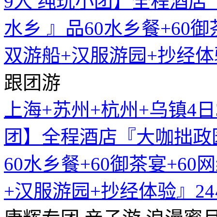
跟团游
上海+苏州+杭州+乌镇4日
团】全程酒店『大咖拙政园
60水乡餐+60御茶宴+6
+汉服游园+抄经体验』2