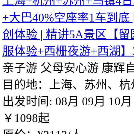
上海+杭州+苏州+乌镇4日
+大巴40%空座率1车到底 
创体验 | 精讲5A景区【
服体验+西栅夜游+西湖】
亲子游
父母安心游
康辉
目的地：上海、苏州、杭
出发时间:
08月
09月
10月
￥
1098
起