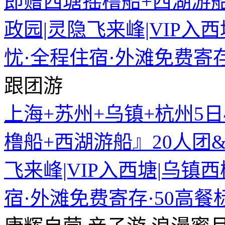
跟团游
上海+苏州+乌镇+杭州5
橹船+西湖游船』20人团&
飞来峰|VIP入西塘|乌镇
宿·外滩免费寄存·50高餐