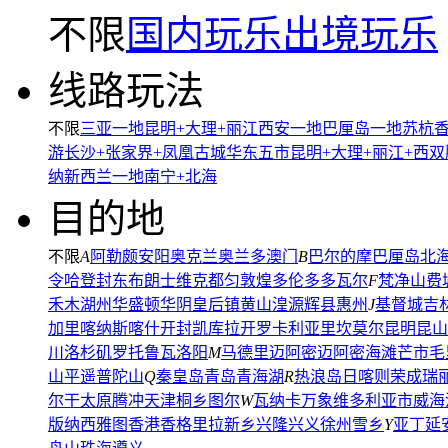
不限
国内玩乐
出境玩乐
线路玩法
不限
三亚一地
昆明+大理+丽江
西安一地
巴厘岛一地
苏杭
游
长沙+张家界+凤凰古城
华东五市
昆明+大理+丽江+西
纳
新西兰一地
南宁+北海
目的地
不限
A
阿勒颇
安阳
奥克兰
奥兰多
澳门
B
巴尔的摩
巴厘岛
北
令哈
登封
东布朗士维克
都匀
敦煌
多伦多
多瓦尔
F
梵净山
费
禾木
湖州
华盛顿
华阴
皇后镇
黄山
湟源
辉县
惠州
J
基督城
吉
加里
喀纳斯
喀什
开封
凯库拉
开罗
卡利亚里
坎莫尔
昆明
昆山
川
洛杉矶
罗托鲁瓦
洛阳
M
马德里
迈阿密
迈阿密海滩
芒市
毛
山
平遥
普陀山
Q
秦皇岛
青岛
青海湖
R
热浪岛
日喀则
荣成
瑞
尔干
太原
腾冲
天津
桐乡
图尔
W
瓦纳卡
万象
维多利亚市
威海
版纳
西雅图
香港
香格里拉
新乡
兴隆
兴义
徐州
雪乡
Y
亚丁
延