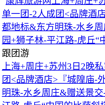
跟团游
上海+周庄+苏州3日2晚私
团<品牌酒店>『城隍庙-
明珠-水乡周庄&赠送景交