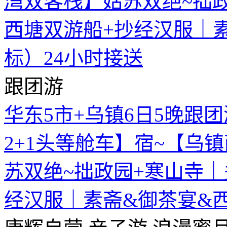
跟团游
华东5市+乌镇6日5晚跟团
2+1头等舱车】宿~【乌
苏双绝~拙政园+寒山寺｜
经汉服｜素斋&御茶宴&西