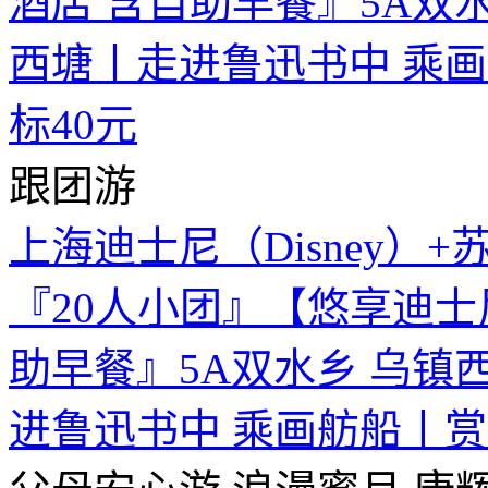
跟团游
上海迪士尼（Disney）
『20人小团』【悠享迪士
助早餐』5A双水乡 乌镇
进鲁迅书中 乘画舫船丨赏