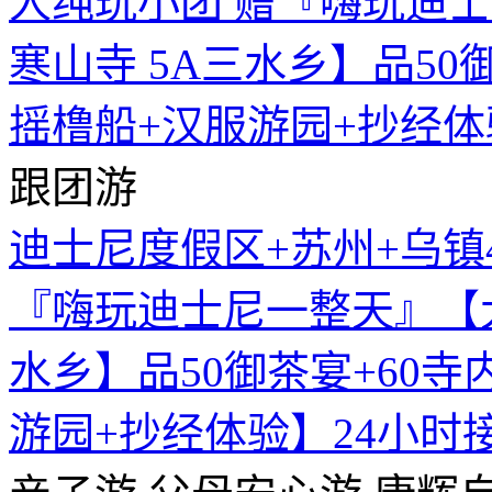
跟团游
迪士尼度假区+苏州+乌镇4
『嗨玩迪士尼一整天』【大
水乡】品50御茶宴+60寺
游园+抄经体验】24小时