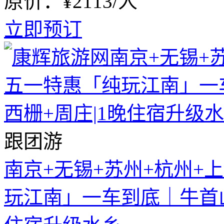
原价：¥2113/人
立即预订
跟团游
南京+无锡+苏州+杭州+
玩江南」一车到底｜牛首山