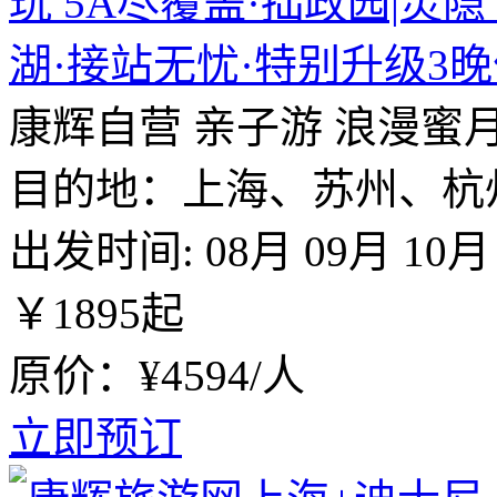
玩 5A尽覆盖·拙政园|灵隐
湖·接站无忧·特别升级3
康辉自营
亲子游
浪漫蜜
目的地：上海、苏州、杭
出发时间:
08月
09月
10月
￥
1895
起
原价：¥4594/人
立即预订