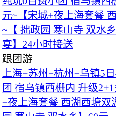
跟团游
上海+苏州+杭州+乌镇5日
团 宿乌镇西栅内 升级2+
+夜上海套餐 西湖西塘双